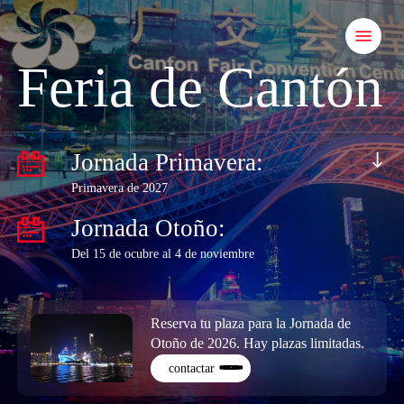
Skip
Menu
to
main
Feria de Cantón
content
Navigate to the next section
Jornada Primavera:
Primavera de 2027
Jornada Otoño:
Del 15 de ocubre al 4 de noviembre
Reserva tu plaza para la Jornada de
Otoño de 2026. Hay plazas limitadas.
contactar