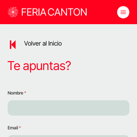
Skip
Menu
to
main
content
Volver al Inicio
Te apuntas?
Nombre
*
Email
*