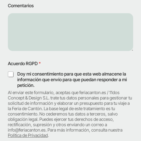
Comentarios
A
Acuerdo RGPD
*
c
u
Doy mi consentimiento para que esta web almacene la
e
información que envío para que puedan responder a mi
r
petición.
d
Al enviar este formulario, aceptas que feriacanton.es / 11dos
o
Concept & Design S.L. trate tus datos personales para gestionar tu
c
solicitud de información y elaborar un presupuesto para tu viaje a
o
la Feria de Cantón. La base legal de este tratamiento es tu
m
consentimiento. No cederemos tus datos a terceros, salvo
p
obligación legal. Puedes ejercer tus derechos de acceso,
l
rectificación, supresión y otros enviando un correo a
info@feriacanton.es. Para más información, consulta nuestra
e
Política de Privacidad
.
t